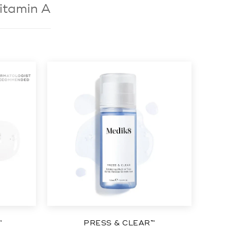
itamin A
™
PRESS & CLEAR™