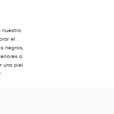
n nuestro
orar el
os negros,
teriores a
 una piel
.