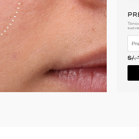
PR
Tónic
suave
Prod
S/.
EMANAS UTILIZANDO CRYSTAL RETINAL 6