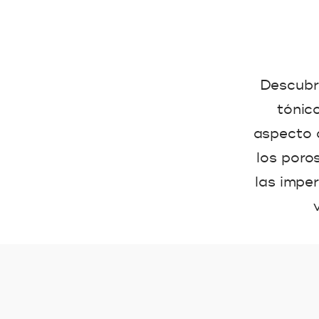
Descubre
tónico
aspecto d
los poros
las impe