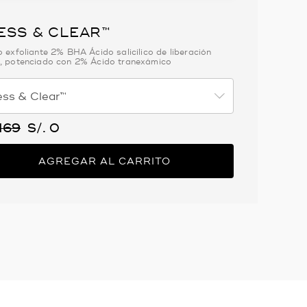
ESS & CLEAR™
o exfoliante 2% BHA Ácido salicílico de liberación
, potenciado con 2% Ácido tranexámico
uctVariantDropProductVariantDrop
 169
S/. 0
AGREGAR AL CARRITO