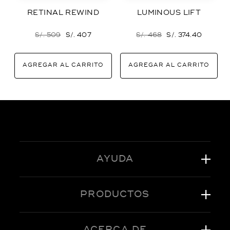
RETINAL REWIND
LUMINOUS LIFT
S/. 509
S/. 407
S/. 468
S/. 374.40
AGREGAR AL CARRITO
AGREGAR AL CARRITO
AYUDA
PRODUCTOS
ACERCA DE