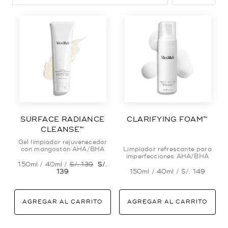
SURFACE RADIANCE
CLARIFYING FOAM™
CLEANSE™
Gel limpiador rejuvenecedor
con mangostán AHA/BHA
Limpiador refrescante para
imperfecciones AHA/BHA
150ml / 40ml /
S/. 139
S/.
139
150ml / 40ml /
S/. 149
AGREGAR AL CARRITO
AGREGAR AL CARRITO