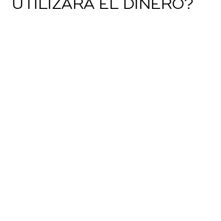
UTILIZARÁ EL DINERO?
Esta donación se ha entregado a Humane Society
International para pagar la comida, los suministros y el
tratamiento médico y conductual de los 200 perros
salvados del corredor de la muerte, en su último cierre de
una granja de carne de perro.