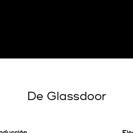
De Glassdoor
roducción
Eje