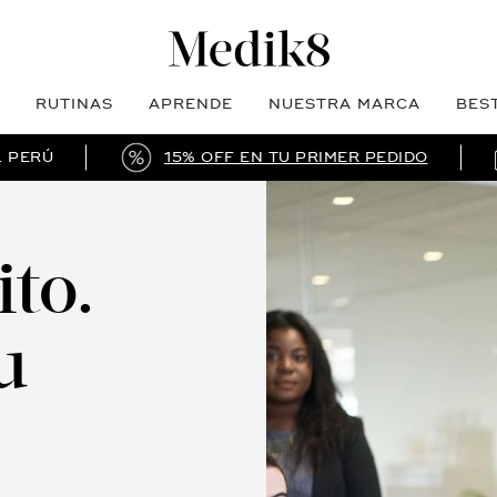
RUTINAS
APRENDE
NUESTRA MARCA
BES
L PERÚ
15% OFF EN TU PRIMER PEDIDO
to.
u