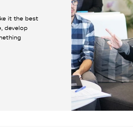
ke it the best
e, develop
mething