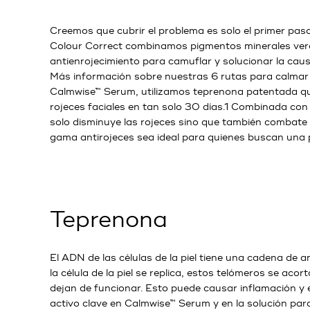
Creemos que cubrir el problema es solo el primer pas
Colour Correct combinamos pigmentos minerales verd
antienrojecimiento para camuflar y solucionar la caus
Más información sobre nuestras 6 rutas para calmar 
Calmwise™ Serum, utilizamos teprenona patentada qu
rojeces faciales en tan solo 30 días.1 Combinada con 
solo disminuye las rojeces sino que también combate 
gama antirojeces sea ideal para quienes buscan una p
Teprenona
El ADN de las células de la piel tiene una cadena de
la célula de la piel se replica, estos telómeros se ac
dejan de funcionar. Esto puede causar inflamación y e
activo clave en Calmwise™ Serum y en la solución para 