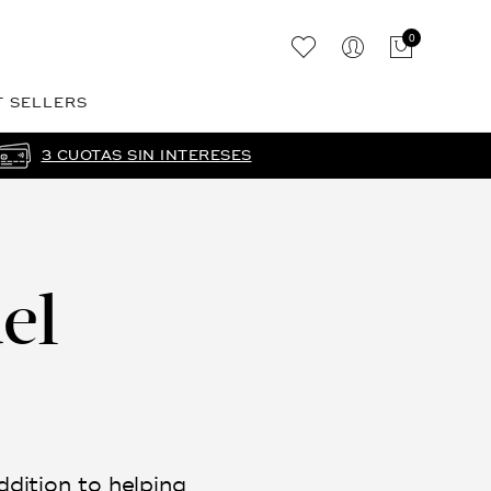
0
T SELLERS
3 CUOTAS SIN INTERESES
el
ddition to helping