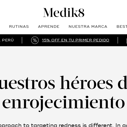
RUTINAS
APRENDE
NUESTRA MARCA
BES
L PERÚ
15% OFF EN TU PRIMER PEDIDO
uestros héroes d
enrojecimiento
proach to targeting redness is different. In a