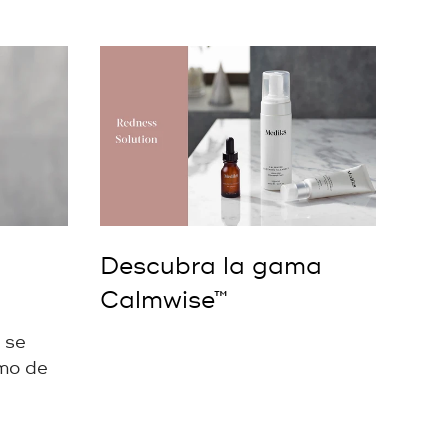
Descubra la gama
Calmwise™
 se
omo de