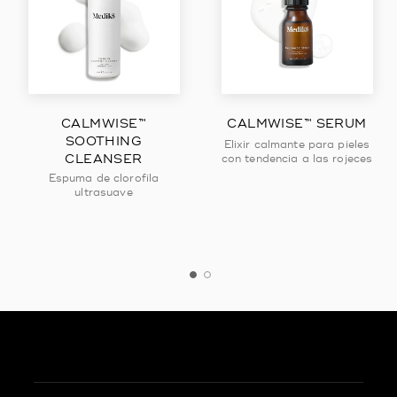
CALMWISE™
CALMWISE™ SERUM
SOOTHING
Elixir calmante para pieles
CLEANSER
con tendencia a las rojeces
Espuma de clorofila
ultrasuave