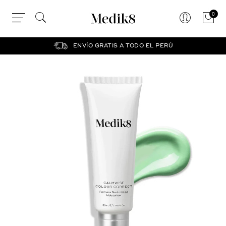
0
CALMWISE™ COLOUR
COMPRAR AHORA
CORRECT
ENVÍO GRATIS A TODO EL PERÚ